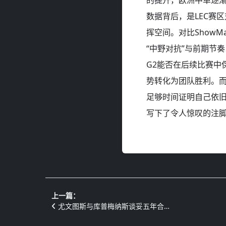
数据背后，是LEC赛
挥空间。对比Show
“中野对抗”与前期节奏
G2能否在后续比赛中
势转化为团队胜利。而
足够时间证明自己依旧
写下了令人惊叹的注
上一篇：
尤文图斯与库普梅纳斯谈妥五年合…