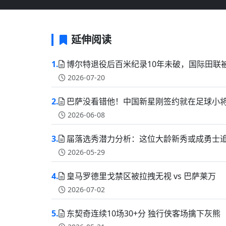
延伸阅读
1.
博尔特退役后百米纪录10年未破，国际田联
2026-07-20
2.
巴萨没看错他！中国新星刚签约就在足球小
2026-06-08
3.
届落选秀潜力分析：这位大龄新秀或成勇士
2026-05-29
4.
皇马罗德里戈禁区被拉拽无视 vs 巴萨莱万
2026-07-02
5.
东契奇连续10场30+分 独行侠客场擒下灰熊