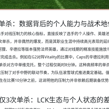
2次单杀：数据背后的个人能力与战术地
选手对线压制力的核心指标，直接反映了选手的个人操作、英雄
12次单杀，并非偶然的爆发，而是其职业生涯中持续高光表现的
、阿狸、辛德拉等版本强势法师英雄，通过对线期的精准技能施放
成击杀。例如在G2对阵Vitality的比赛中，Caps的辛德拉
单杀对方中单维克托，整个过程仅耗时8分钟。这种高频率的单杀
压制了对手中野的联动节奏，为队伍滚雪球式推进奠定基础。值得
发生在比赛10分钟之前，这说明他的压制力并非依赖后期装备优
ker仅3次单杀：LCK生态与个人状态的