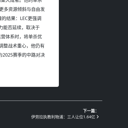
其更多资源倾斜与自由发
撞的结果：LEC更强调
治力能否延续，取决于
运营体系时，将单杀优
K调整战术重心，他仍有
2025赛季的中路对决
下一篇：
伊劳拉执教利物浦：三人让位1.64亿