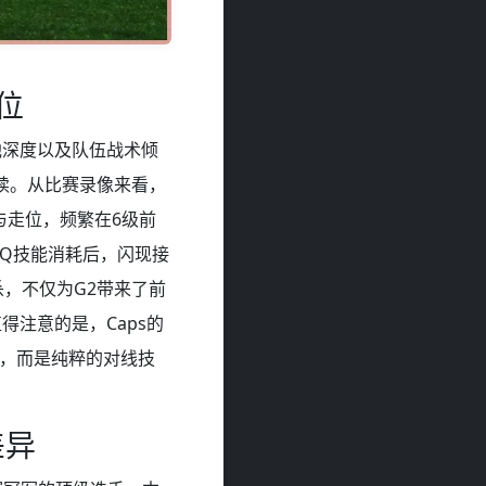
位
池深度以及队伍战术倾
延续。从比赛录像来看，
与走位，频繁在6级前
利用Q技能消耗后，闪现接
，不仅为G2带来了前
注意的是，Caps的
势，而是纯粹的对线技
差异