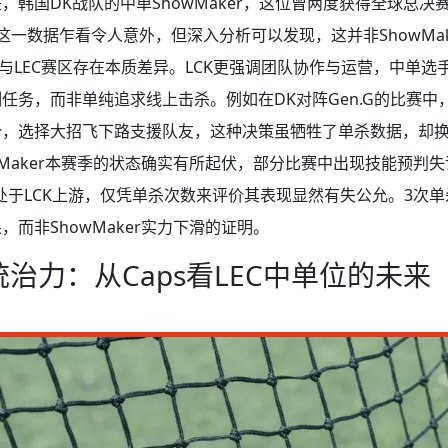
，韩国DK战队的中单ShowMaker，这位曾两度获得全球总决
这一数据乍看令人意外，但深入分析可以发现，这并非ShowMa
法与LEC赛区存在本质差异。LCK更强调团队协作与运营，中单
务，而非单纯追求线上击杀。例如在DK对阵Gen.G的比赛中，S
势，选择大招飞下路支援队友，这种决策虽牺牲了单杀数据，却
wMaker本赛季的状态确实有所起伏，部分比赛中出现技能预判
处于LCK上游，仅凭单杀次数来评价其表现显然有失公允。3次单
而非ShowMaker实力下滑的证明。
治力：从Caps看LEC中单位的未来