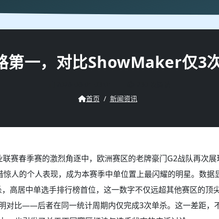
中路第一，对比ShowMaker
2026-06-01 03:01
230 次阅读
首页
/
新闻资讯
职业联赛春季赛的激烈角逐中，欧洲赛区的老牌豪门G2战队再次
凭借惊人的个人表现，成为本赛季中单位置上最闪耀的明星。数据显
杀，高居中单选手排行榜首位，这一数字不仅远超其他赛区的顶
成鲜明对比——后者在同一统计周期内仅完成3次单杀。这一差距，不