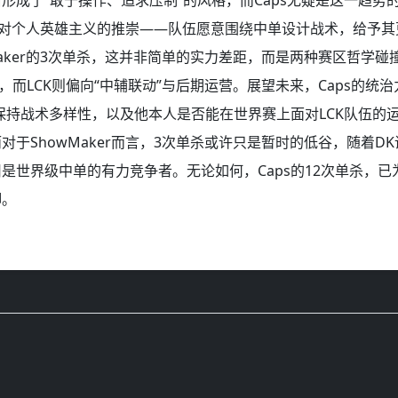
区对个人英雄主义的推崇——队伍愿意围绕中单设计战术，给予
Maker的3次单杀，这并非简单的实力差距，而是两种赛区哲学碰
，而LCK则偏向“中辅联动”与后期运营。展望未来，Caps的统
保持战术多样性，以及他本人是否能在世界赛上面对LCK队伍的
对于ShowMaker而言，3次单杀或许只是暂时的低谷，随着D
是世界级中单的有力竞争者。无论如何，Caps的12次单杀，已为
脚。