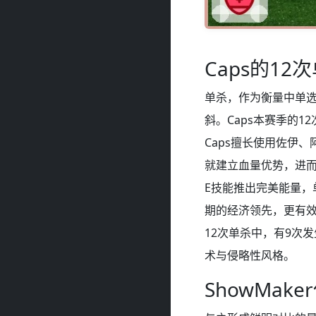
Caps的1
单杀，作为衡量中单
斜。Caps本赛季的
Caps擅长使用佐伊
就建立血量优势，进而完
E技能推出完美能量，
期的经济领先，更有效
12次单杀中，有9次
术与侵略性风格。
ShowMa